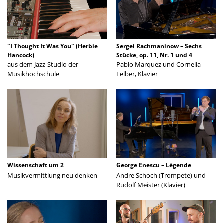
"I Thought It Was You" (Herbie
Sergei Rachmaninow – Sechs
Hancock)
Stücke, op. 11, Nr. 1 und 4
aus dem Jazz-Studio der
Pablo Marquez und Cornelia
Musikhochschule
Felber, Klavier
Wissenschaft um 2
George Enescu – Légende
Musikvermittlung neu denken
Andre Schoch (Trompete) und
Rudolf Meister (Klavier)