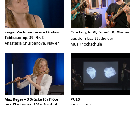
Sergei Rachmaninow – Études-
"Sticking to My Guns" (PJ Morton)
Tableaux, op. 39, Nr. 2
aus dem Jazz-Studio der
Anastasia Churbanova, Klavier
Musikhochschule
Max Reger – 3 Stücke für Flöte
PULS
und Klavier, op. 103a, Nr. 4 - 6
Michael Ott
Tatjana Ruhland (Flöte) und
Rudolf Meister (Klavier)